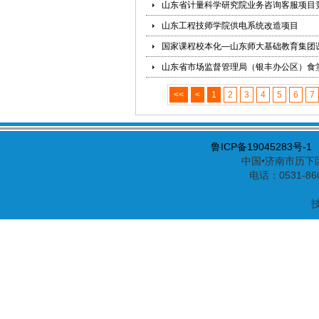
山东省计量科学研究院业务咨询客服项目
山东工程技师学院供电系统改造项目
国家课程校本化—山东师大基础教育集团
山东省市场监督管理局（银丰办公区）食
<<
<
1
2
3
4
5
6
7
鲁ICP备19045283号-1
中国•济南市历下区
电话：0531-86