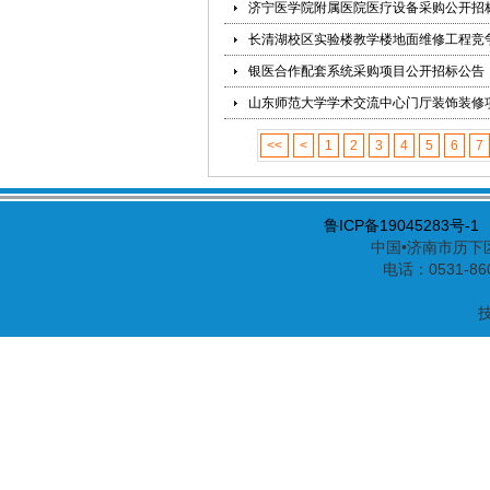
济宁医学院附属医院医疗设备采购公开招
长清湖校区实验楼教学楼地面维修工程竞
银医合作配套系统采购项目公开招标公告
山东师范大学学术交流中心门厅装饰装修
<<
<
1
2
3
4
5
6
7
鲁ICP备19045283号-1
中国•济南市历下区
电话：0531-86