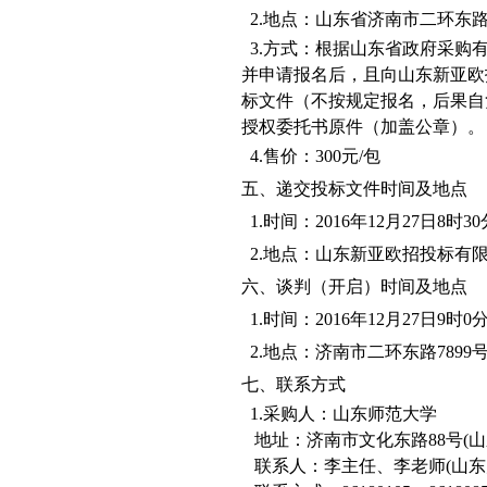
2.
地点：山东省济南市二环东
3.
方式：根据山东省政府采购
并申请报名后，且向山东新亚欧
标文件（不按规定报名，后果自
授权委托书原件（加盖公章）。
4.
售价：
300
元
/
包
五、递交投标文件时间及地点
1.
时间：
2016
年
12
月
27
日
8
时
30
2.
地点：山东新亚欧招投标有
六、谈判（开启）时间及地点
1.
时间：
2016
年
12
月
27
日
9
时
0
2.
地点：济南市二环东路
7899
七、联系方式
1.
采购人：山东师范大学
地址：济南市文化东路
88
号
(
山
联系人：李主任、李老师
(
山东