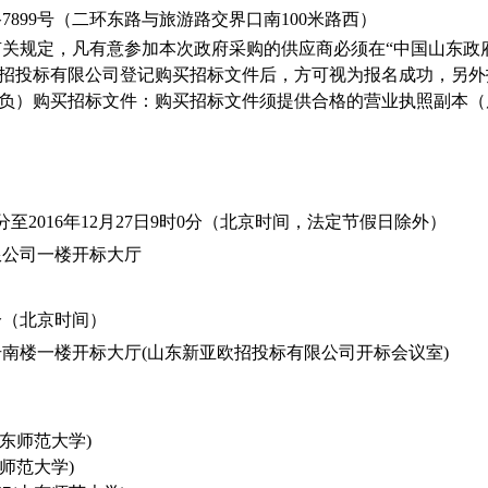
路
7899
号（二环东路与旅游路交界口南
100
米路西）
有关规定，凡有意参加本次政府采购的供应商必须在
“
中国山东政
招投标有限公司登记购买招标文件后，方可视为报名成功，另外
负）购买招标文件：购买招标文件须提供合格的营业执照副本（
分至
2016
年
12
月
27
日
9
时
0
分（北京时间，法定节假日除外）
限公司一楼开标大厅
分（北京时间）
号南楼一楼开标大厅
(
山东新亚欧招投标有限公司开标会议室
)
东师范大学
)
师范大学
)