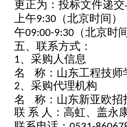
更正为：
投标文件递交
上午
（北京时间）
9:
3
0
午
（北京时
09:00-
9:
3
0
五
、
联系方式：
、采购人信息
1
名
称：
山东工程技师
、采购代理机构
2
名
称
：
山东新亚欧招
联
系
人：高虹、盖永
联系电话：